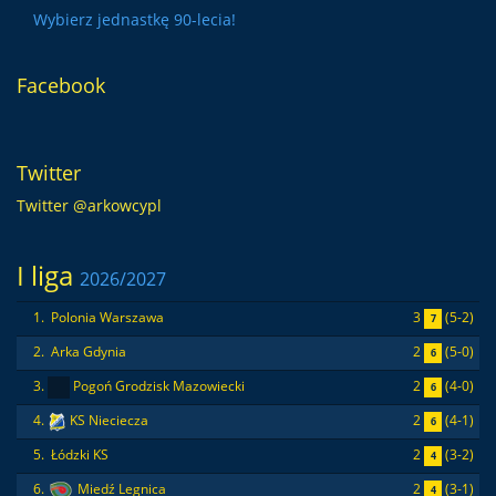
Wybierz jednastkę 90-lecia!
Facebook
Twitter
Twitter @arkowcypl
I liga
2026/2027
3
(5-2)
1.
Polonia Warszawa
7
2
(5-0)
2.
Arka Gdynia
6
2
(4-0)
3.
Pogoń Grodzisk Mazowiecki
6
2
(4-1)
4.
KS Nieciecza
6
2
(3-2)
5.
Łódzki KS
4
2
(3-1)
6.
Miedź Legnica
4