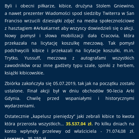
Byli i obecni piłkarze, kibice, drużyna Stolem Gniewino,
a nawet prezenter Wiadomości spod siedziby Twiterra w San
Franciso wrzucili dziesiątki zdjęć na media społecznościowe
z hasztagiem #ArkaKarnet aby wszyscy dowiedzieli się o akcji.
Nowy pomysł i słowa mobilizacji dała Cracovia, która
przekazała na licytację koszulkę meczową. Tak pomysł
podchwycili kibice i przekazali na licytacje koszulki, m.in.
Trytko, Yussuff, meczowa z autografami wszystkich
zawodników oraz inne gadżety typu szale, spinki z herbem,
książki kibicowskie.
Zbiórka zakończyła się 05.07.2019, tak jak na początku zostało
ustalone. Finał akcji był w dniu obchodów 90-lecia Arki
Gdynia. Chwilę przed wspaniałymi i historycznymi
wydarzeniami.
Ostatecznie „kapelusz pieniędzy” jaki zebrali kibice to kwota
która przerosła wszystkich…
35.537,04 zł.
Po kilku dniach na
konto wpłynęły przelewy od właściciela - 71.074,08 zł.
i prezesa - 35.150 zł.