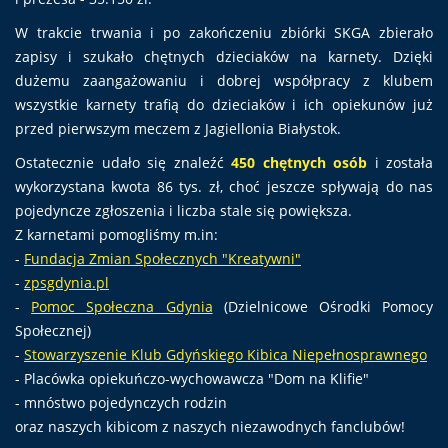
W trakcie trwania i po zakończeniu zbiórki SKGA zbierało
zapisy i szukało chętnych dzieciaków na karnety. Dzięki
dużemu zaangażowaniu i dobrej współpracy z klubem
wszystkie karnety trafią do dzieciaków i ich opiekunów już
przed pierwszym meczem z Jagiellonia Białystok.
Ostatecznie udało się znaleźć
450 chętnych osób
i została
wykorzystana kwota 86 tys. zł, choć jeszcze spływają do nas
pojedyncze zgłoszenia i liczba stale się powiększa.
Z karnetami pomogliśmy m.in:
-
Fundacja Zmian Społecznych "Kreatywni"
-
zpsgdynia.pl
-
Pomoc Społeczna Gdynia
(Dzielnicowe Ośrodki Pomocy
Społecznej)
-
Stowarzyszenie Klub Gdyńskiego Kibica Niepełnosprawnego
- Placówka opiekuńczo-wychowawcza "Dom na Klifie"
- mnóstwo pojedynczych rodzin
oraz naszych kibicom z naszych niezawodnych fanclubów!