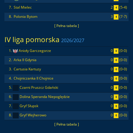
2
(5-4)
7.
Stal Mielec
4
3
(7-7)
8.
Polonia Bytom
4
[ Pełna tabela ]
IV liga pomorska
2026/2027
0
(0-0)
1.
Anioły Garczegorze
0
0
(0-0)
2.
Arka II Gdynia
0
0
(0-0)
3.
Cartusia Kartuzy
0
0
(0-0)
4.
Chojniczanka II Chojnice
0
0
(0-0)
5.
Czarni Pruszcz Gdański
0
0
(0-0)
6.
Dolina Speranda Niepoględzie
0
0
(0-0)
7.
Gryf Słupsk
0
0
(0-0)
8.
Gryf Wejherowo
0
[ Pełna tabela ]