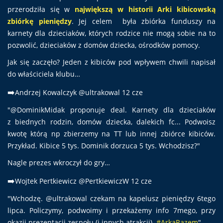
przerodziła się w
największą w historii Arki kibicowską
zbiórkę pieniędzy
. Jej celem była zbiórka funduszy na
karnety dla dzieciaków, których rodzice nie mogą sobie na to
pozwolić, dzieciaków z domów dziecka, ośrodków pomocy.
Jak się zaczęło? Jeden z kibiców pod wpływem chwili napisał
do właściciela klubu…
➡️
Andrzej Kowalczyk @ultrakowal 12 cze
"@DominikMidak proponuje deal. Karnety dla dzieciaków
z biednych rodzin, domów dziecka, dalekich fc... Podwoisz
kwotę którą np zbierzemy na TT lub innej zbiórce kibiców.
Przykład. Kibice 5 tys. Dominik dorzuca 5 tys. Wchodzisz?"
Nagle prezes wkroczył do gry…
➡️
Wojtek Pertkiewicz @PertkiewiczW 12 cze
"Wchodzę. @ultrakowal czekam na kapelusz pieniędzy 6tego
lipca. Policzymy, podwoimy i przekażemy info 7mego, przy
okazji prezentacji zespołu (i innych atrakcji).
#ArkaRazem
"