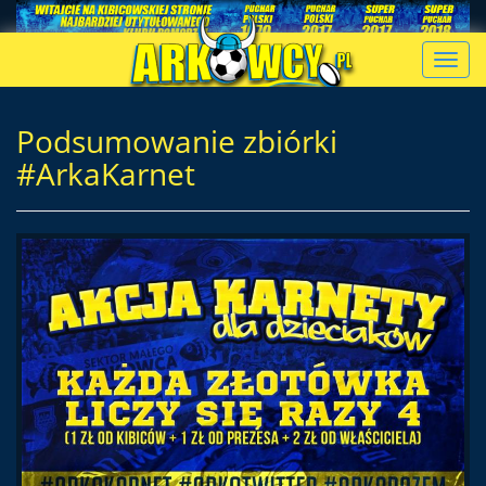
Toggl
navig
Podsumowanie zbiórki
#ArkaKarnet