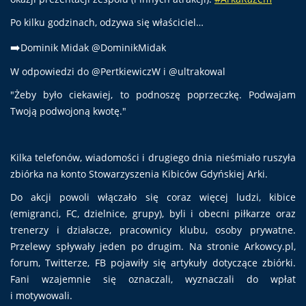
Po kilku godzinach, odzywa się właściciel…
➡️
Dominik Midak @DominikMidak
W odpowiedzi do @PertkiewiczW i @ultrakowal
"Żeby było ciekawiej, to podnoszę poprzeczkę. Podwajam
Twoją podwojoną kwotę."
Kilka telefonów, wiadomości i drugiego dnia nieśmiało ruszyła
zbiórka na konto Stowarzyszenia Kibiców Gdyńskiej Arki.
Do akcji powoli włączało się coraz więcej ludzi, kibice
(emigranci, FC, dzielnice, grupy), byli i obecni piłkarze oraz
trenerzy i działacze, pracownicy klubu, osoby prywatne.
Przelewy spływały jeden po drugim. Na stronie Arkowcy.pl,
forum, Twitterze, FB pojawiły się artykuły dotyczące zbiórki.
Fani wzajemnie się oznaczali, wyznaczali do wpłat
i motywowali.