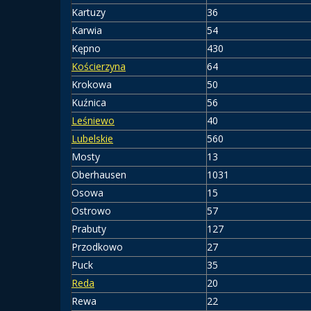
Kartuzy
36
Karwia
54
Kępno
430
Kościerzyna
64
Krokowa
50
Kuźnica
56
Leśniewo
40
Lubelskie
560
Mosty
13
Oberhausen
1031
Osowa
15
Ostrowo
57
Prabuty
127
Przodkowo
27
Puck
35
Reda
20
Rewa
22