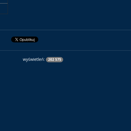
wyświetleń:
202 575