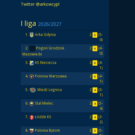
Twitter @arkowcypl
I liga
2026/2027
2
(5-
1.
Arka Gdynia
6
0)
2
(4-
2.
Pogoń Grodzisk
6
0)
Mazowiecki
2
(4-
3.
KS Nieciecza
6
1)
2
(4-
4.
Polonia Warszawa
6
1)
2
(3-
5.
Miedź Legnica
4
1)
2
(5-
6.
Stal Mielec
4
4)
2
(3-
7.
Łódzki KS
4
2)
2
(5-
8.
Polonia Bytom
3