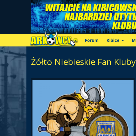
Forum
Kibice
M
Żółto Niebieskie Fan Kluby