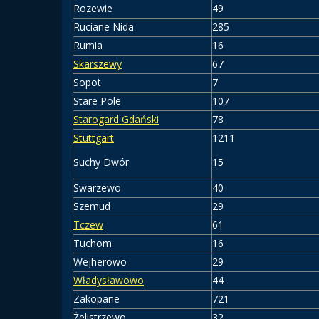
Rozewie
49
Ruciane Nida
285
Rumia
16
Skarszewy
67
Sopot
7
Stare Pole
107
Starogard Gdański
78
Stuttgart
1211
Suchy Dwór
15
Swarzewo
40
Szemud
29
Tczew
61
Tuchom
16
Wejherowo
29
Władysławowo
44
Zakopane
721
Żelistrzewo
32