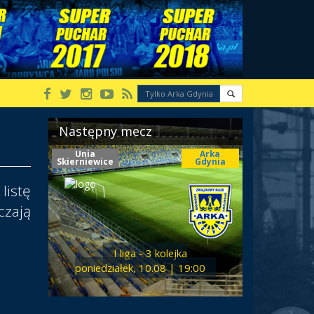
Następny mecz
Unia
Arka
Skierniewice
Gdynia
listę
czają
I liga - 3 kolejka
poniedziałek, 10.08 | 19:00