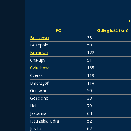
Li
FC
Odległość (km)
Bolszewo
33
Bożepole
50
Braniewo
122
Chałupy
51
Człuchów
165
Czersk
119
Dzierzgoń
114
Gniewino
50
Gościcino
33
Hel
79
Jastarnia
64
Jastrzębia Góra
52
Jurata
67