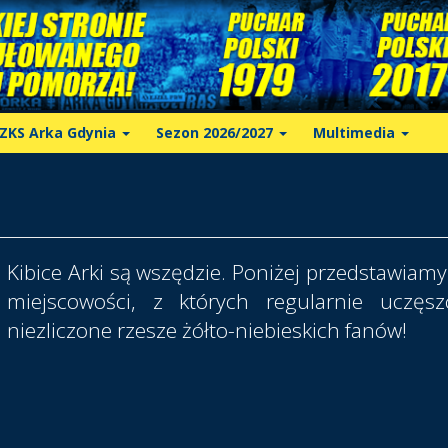
ZKS Arka Gdynia
Sezon 2026/2027
Multimedia
Kibice Arki są wszędzie. Poniżej przedstawiamy 
miejscowości, z których regularnie uczęsz
niezliczone rzesze żółto-niebieskich fanów!