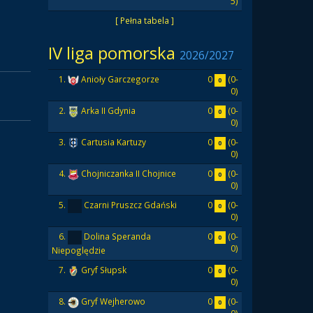
5)
[ Pełna tabela ]
IV liga pomorska
2026/2027
0
(0-
1.
Anioły Garczegorze
0
0)
0
(0-
2.
Arka II Gdynia
0
0)
0
(0-
3.
Cartusia Kartuzy
0
0)
0
(0-
4.
Chojniczanka II Chojnice
0
0)
0
(0-
5.
Czarni Pruszcz Gdański
0
0)
0
(0-
6.
Dolina Speranda
0
0)
Niepoględzie
0
(0-
7.
Gryf Słupsk
0
0)
0
(0-
8.
Gryf Wejherowo
0