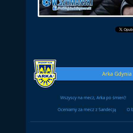
Arka Gdynia
Wszyscy na mecz, Arka po śmierć!
Oceniamy za mecz z Sandecją
O b