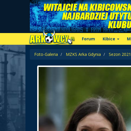
Forum
Kibice
M
Foto-Galeria
MZKS Arka Gdynia
Sezon 2021