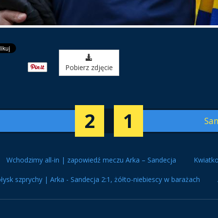
Pobierz zdjęcie
2
1
San
Wchodzimy all-in | zapowiedź meczu Arka – Sandecja
Kwiatko
łysk szprychy | Arka - Sandecja 2:1, żółto-niebiescy w barażach