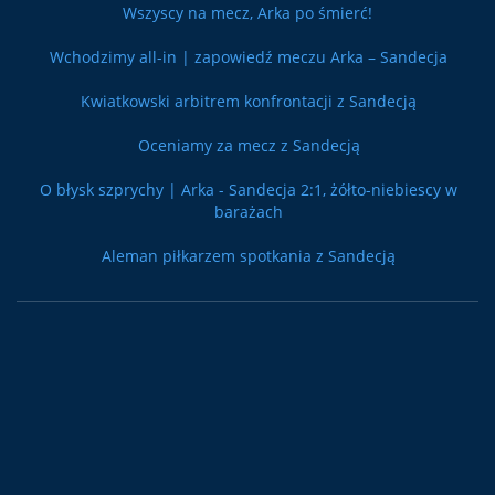
Wszyscy na mecz, Arka po śmierć!
Wchodzimy all-in | zapowiedź meczu Arka – Sandecja
Kwiatkowski arbitrem konfrontacji z Sandecją
Oceniamy za mecz z Sandecją
O błysk szprychy | Arka - Sandecja 2:1, żółto-niebiescy w
barażach
Aleman piłkarzem spotkania z Sandecją