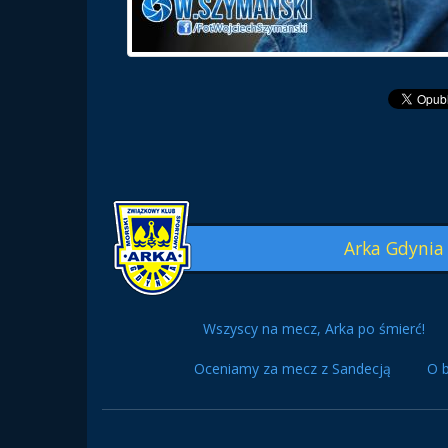
Arka Gdynia
Wszyscy na mecz, Arka po śmierć!
Oceniamy za mecz z Sandecją
O b