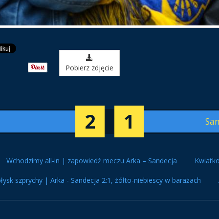
Pobierz zdjęcie
2
1
San
Wchodzimy all-in | zapowiedź meczu Arka – Sandecja
Kwiatko
łysk szprychy | Arka - Sandecja 2:1, żółto-niebiescy w barażach