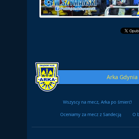
Arka Gdynia
Wszyscy na mecz, Arka po śmierć!
Oceniamy za mecz z Sandecją
O b