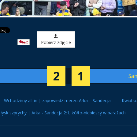
Pobierz zdjęcie
2
1
San
Wchodzimy all-in | zapowiedź meczu Arka – Sandecja
Kwiatko
łysk szprychy | Arka - Sandecja 2:1, żółto-niebiescy w barażach