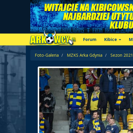
Forum
Kibice
M
Foto-Galeria
MZKS Arka Gdynia
Sezon 2021