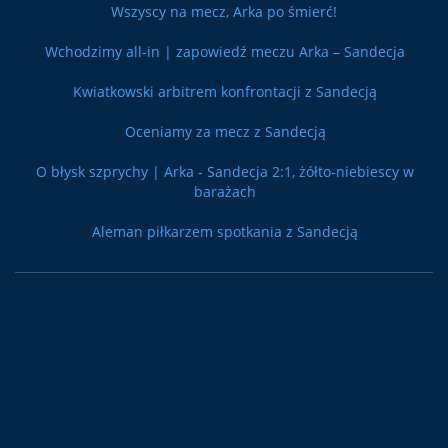
Wszyscy na mecz, Arka po śmierć!
Wchodzimy all-in | zapowiedź meczu Arka – Sandecja
Kwiatkowski arbitrem konfrontacji z Sandecją
Oceniamy za mecz z Sandecją
O błysk szprychy | Arka - Sandecja 2:1, żółto-niebiescy w
barażach
Aleman piłkarzem spotkania z Sandecją