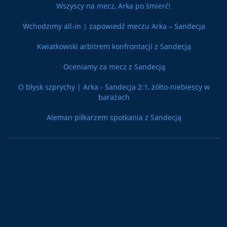
Wszyscy na mecz, Arka po śmierć!
Wchodzimy all-in | zapowiedź meczu Arka – Sandecja
Kwiatkowski arbitrem konfrontacji z Sandecją
Oceniamy za mecz z Sandecją
O błysk szprychy | Arka - Sandecja 2:1, żółto-niebiescy w
barażach
Aleman piłkarzem spotkania z Sandecją