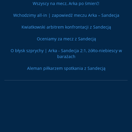
Wszyscy na mecz, Arka po śmierć!
Wchodzimy all-in | zapowiedź meczu Arka – Sandecja
Kwiatkowski arbitrem konfrontacji z Sandecją
Oceniamy za mecz z Sandecją
O błysk szprychy | Arka - Sandecja 2:1, żółto-niebiescy w
barażach
Aleman piłkarzem spotkania z Sandecją